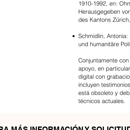
1910-1992, en: Ohn
Herausgegeben von 
des Kantons Zürich,
Schmidlin, Antonia:
und humanitäre Poli
Conjuntamente con 
apoyo, en particula
digital con grabaci
incluyen testimonio
está obsoleto y debe
técnicos actuales.
RA MÁS INFORMACIÓN Y SOLICITU